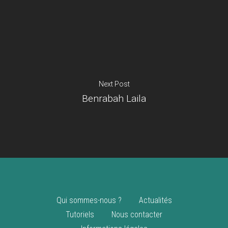
Je suis un
commerçant
Trouver un point
vente
Nouveautés
Next Post
Benrabah Laila
Qui sommes-nous ?
Actualités
Tutoriels
Nous contacter