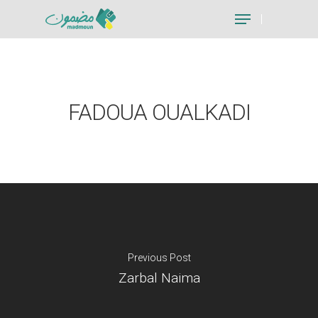
Hit enter to search or ESC to close
FADOUA OUALKADI
Previous Post
Zarbal Naima
Je suis un particu