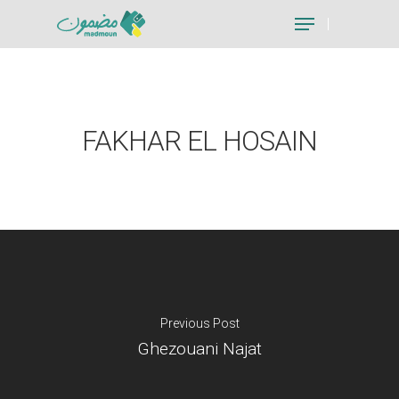
Hit enter to search or ESC to close
FAKHAR EL HOSAIN
Previous Post
Ghezouani Najat
Je suis un particu