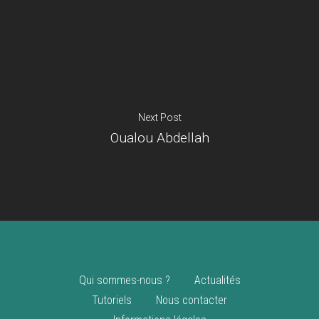
Je suis un
commerçant
Trouver un point
vente
Nouveautés
Next Post
Oualou Abdellah
Qui sommes-nous ?
Actualités
Tutoriels
Nous contacter