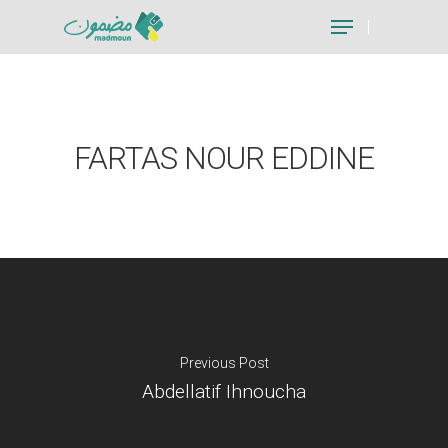
Hit enter to search or ESC to close
FARTAS NOUR EDDINE
Previous Post
Abdellatif Ihnoucha
Je suis un particu