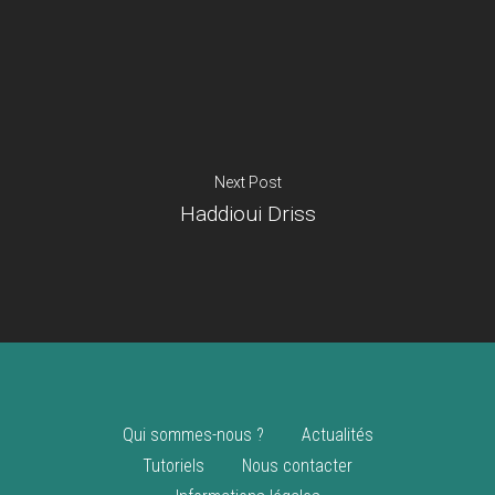
Je suis un
commerçant
Trouver un point
vente
Nouveautés
Next Post
Haddioui Driss
Qui sommes-nous ?
Actualités
Tutoriels
Nous contacter