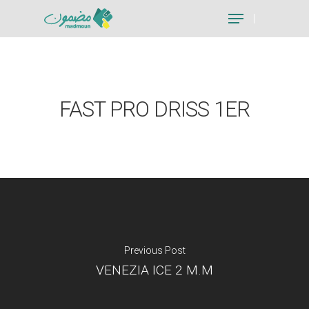
Hit enter to search or ESC to close
FAST PRO DRISS 1ER
Previous Post
VENEZIA ICE 2 M.M
Je suis un particu