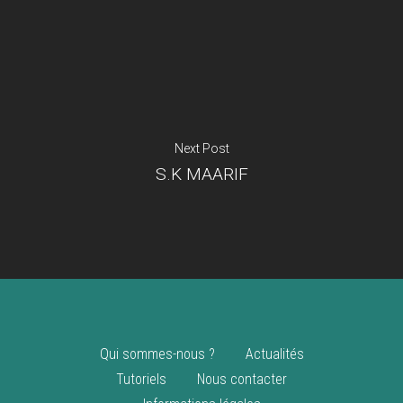
Je suis un
commerçant
Trouver un point
vente
Nouveautés
Next Post
S.K MAARIF
Qui sommes-nous ?
Actualités
Tutoriels
Nous contacter