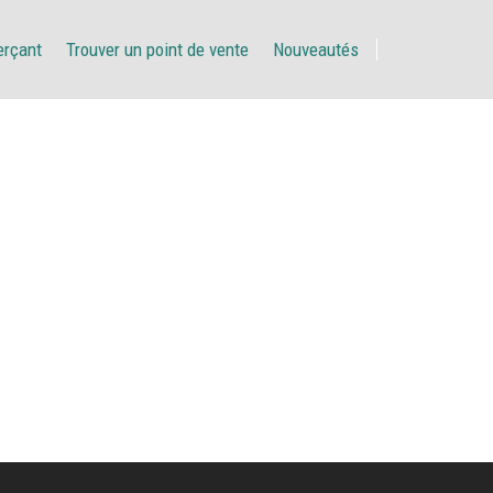
erçant
Trouver un point de vente
Nouveautés