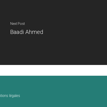
Next Post
Baadi Ahmed
tions légales