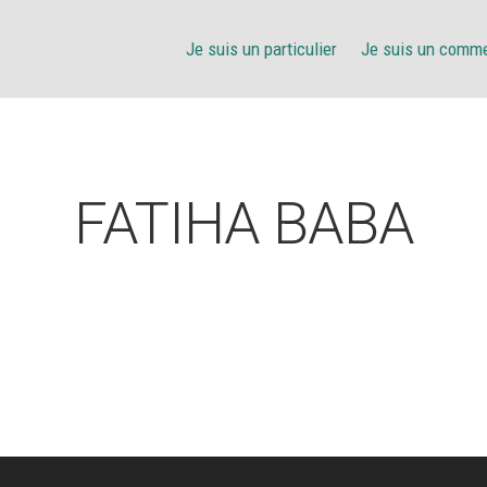
Je suis un particulier
Je suis un comm
FATIHA BABA