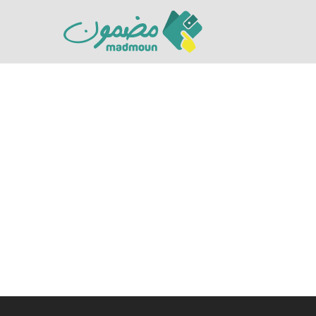
Hit enter to search or ESC to close