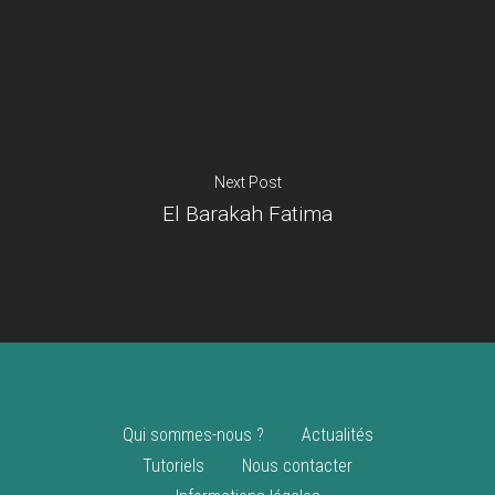
Je suis un
commerçant
Trouver un point
vente
Nouveautés
Next Post
El Barakah Fatima
Qui sommes-nous ?
Actualités
Tutoriels
Nous contacter