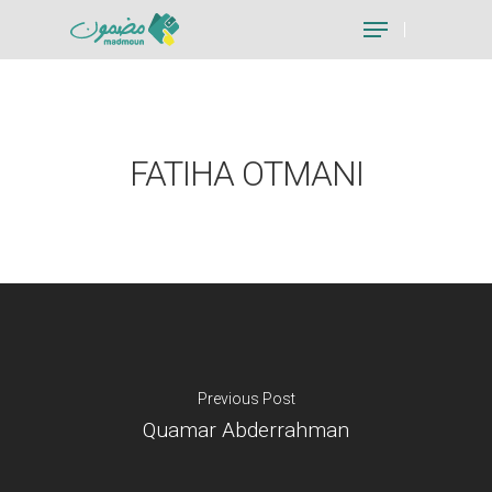
Hit enter to search or ESC to close
FATIHA OTMANI
Previous Post
Quamar Abderrahman
Je suis un particu