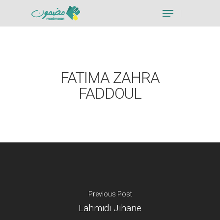
Hit enter to search or ESC to close
FATIMA ZAHRA
FADDOUL
Previous Post
Lahmidi Jihane
Je suis un particu