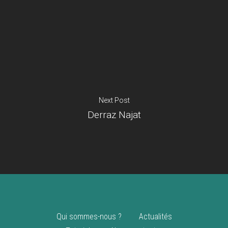
Je suis un
commerçant
Trouver un point
vente
Nouveautés
Next Post
Derraz Najat
Qui sommes-nous ?
Actualités