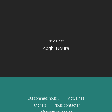
Je suis un
commerçant
Trouver un point
vente
Nouveautés
Next Post
Abghi Noura
Qui sommes-nous ?
Actualités
Tutoriels
Nous contacter