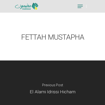
Hit enter to search or ESC to close
FETTAH MUSTAPHA
Previous Post
El Alami Idrissi Hicham
Je suis un particu