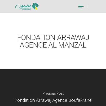
Hit enter to search or ESC to close
FONDATION ARRAWAJ
AGENCE AL MANZAL
Previous Post
Fondation Arrawaj Agence Boufakrane
Je suis un particu