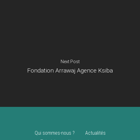
Je suis un
commerçant
Trouver un point
vente
Nouveautés
Next Post
Fondation Arrawaj Agence Ksiba
Qui sommes-nous ?
Actualités