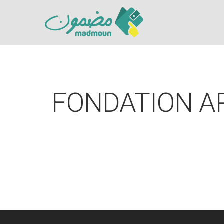
FONDATION A
Hit enter to search or ESC to close