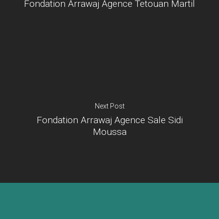
Fondation Arrawaj Agence Tetouan Martil
Je suis un
commerçant
Trouver un point
vente
Nouveautés
Next Post
Fondation Arrawaj Agence Sale Sidi
Moussa