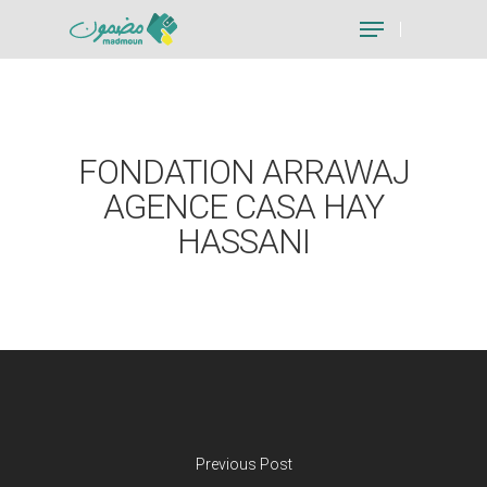
Hit enter to search or ESC to close
FONDATION ARRAWAJ
AGENCE CASA HAY
HASSANI
Previous Post
Je suis un particu