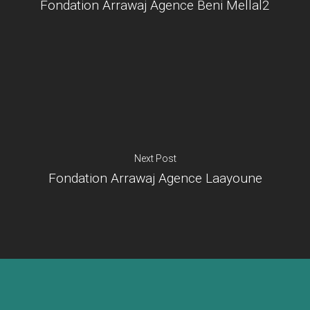
Fondation Arrawaj Agence Beni Mellal2
Je suis un
commerçant
Trouver un point
vente
Nouveautés
Next Post
Fondation Arrawaj Agence Laayoune