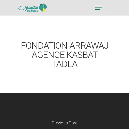
Hit enter to search or ESC to close
FONDATION ARRAWAJ
AGENCE KASBAT
TADLA
Previous Post
Je suis un particu