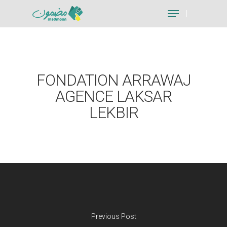
Hit enter to search or ESC to close
FONDATION ARRAWAJ
AGENCE LAKSAR
LEKBIR
Previous Post
Je suis un particu