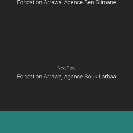
Fondation Arrawaj Agence Ben Slimane
Je suis un
commerçant
Trouver un point
vente
Nouveautés
Next Post
Fondation Arrawaj Agence Souk Larbaa