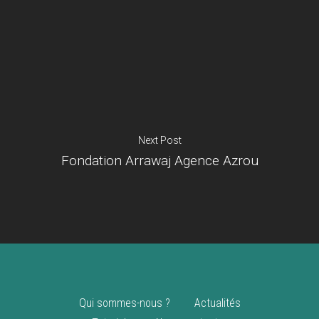
Je suis un
commerçant
Trouver un point
vente
Nouveautés
Next Post
Fondation Arrawaj Agence Azrou
Qui sommes-nous ?
Actualités