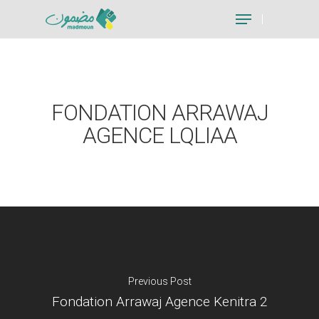
Hit enter to search or ESC to close
FONDATION ARRAWAJ
AGENCE LQLIAA
Previous Post
Fondation Arrawaj Agence Kenitra 2
Je suis un particu