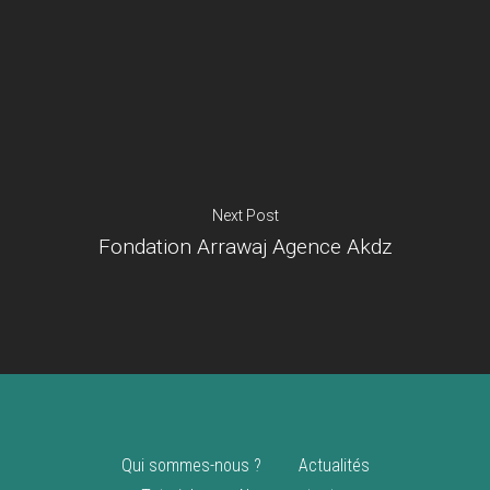
Je suis un
commerçant
Trouver un point
vente
Nouveautés
Next Post
Fondation Arrawaj Agence Akdz
Qui sommes-nous ?
Actualités