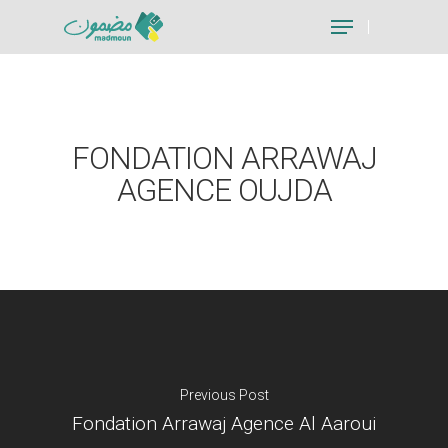
Hit enter to search or ESC to close
FONDATION ARRAWAJ
AGENCE OUJDA
Previous Post
Fondation Arrawaj Agence Al Aaroui
Je suis un particu