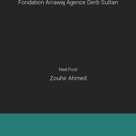
Fondation Arrawaj Agence Derb Sultan
Je suis un
commerçant
Trouver un point
vente
Nouveautés
Next Post
Zouhir Ahmed