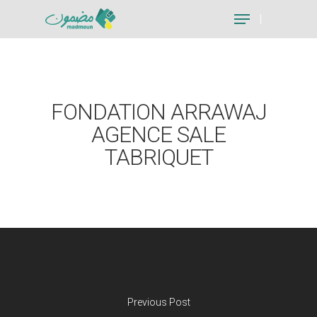
Hit enter to search or ESC to close
FONDATION ARRAWAJ
AGENCE SALE
TABRIQUET
Previous Post
Je suis un particu