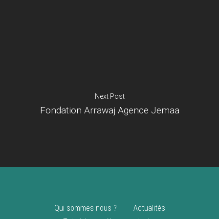
Je suis un
commerçant
Trouver un point
vente
Nouveautés
Next Post
Fondation Arrawaj Agence Jemaa
Qui sommes-nous ?
Actualités