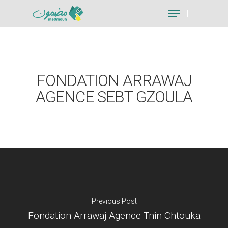
Hit enter to search or ESC to close
FONDATION ARRAWAJ
AGENCE SEBT GZOULA
Previous Post
Fondation Arrawaj Agence Tnin Chtouka
Je suis un particu