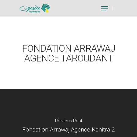
Hit enter to search or ESC to close
FONDATION ARRAWAJ
AGENCE TAROUDANT
Previous Post
Fondation Arrawaj Agence Kenitra 2
Je suis un particu