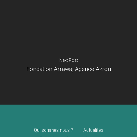
Je suis un
commerçant
Trouver un point
vente
Nouveautés
Next Post
Fondation Arrawaj Agence Azrou
Qui sommes-nous ?
Actualités