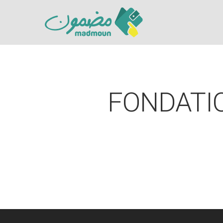
FONDATI
Hit enter to search or ESC to close