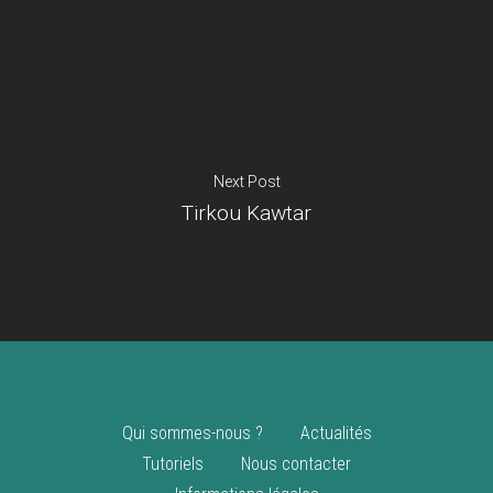
Je suis un
commerçant
Trouver un point
vente
Nouveautés
Next Post
Tirkou Kawtar
Qui sommes-nous ?
Actualités
Tutoriels
Nous contacter