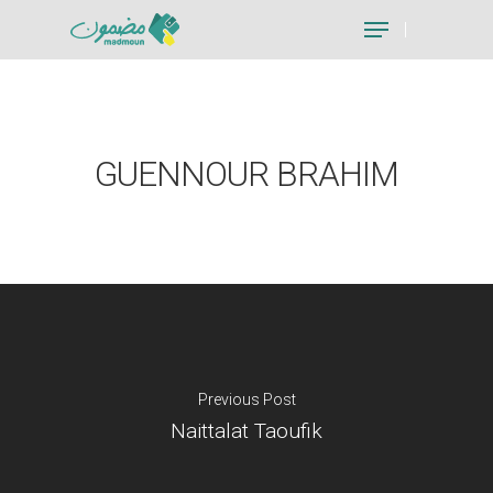
Hit enter to search or ESC to close
GUENNOUR BRAHIM
Previous Post
Naittalat Taoufik
Je suis un particu