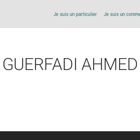
Je suis un particulier
Je suis un comm
GUERFADI AHMED