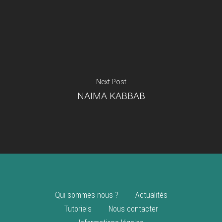
Je suis un
commerçant
Trouver un point
vente
Nouveautés
Next Post
NAIMA KABBAB
Qui sommes-nous ?
Actualités
Tutoriels
Nous contacter