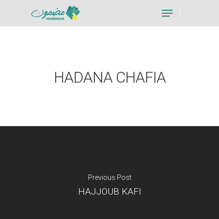
Hit enter to search or ESC to close
HADANA CHAFIA
Previous Post
HAJJOUB KAFI
Je suis un particu