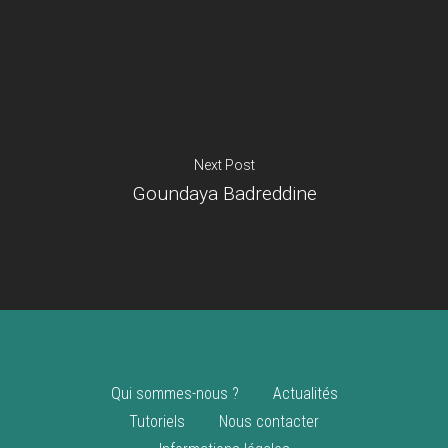
Je suis un
commerçant
Trouver un point
vente
Nouveautés
Next Post
Goundaya Badreddine
Qui sommes-nous ?
Actualités
Tutoriels
Nous contacter