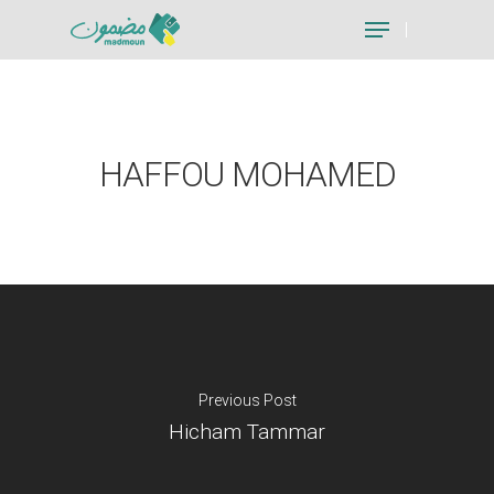
Hit enter to search or ESC to close
HAFFOU MOHAMED
Previous Post
Hicham Tammar
Je suis un particu