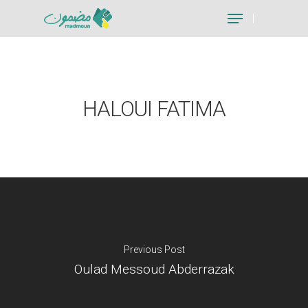
Hit enter to search or ESC to close
HALOUI FATIMA
Previous Post
Oulad Messoud Abderrazak
Je suis un particu