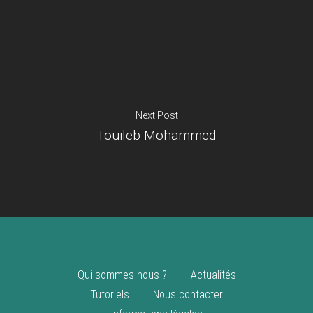
Je suis un
commerçant
Trouver un point
vente
Nouveautés
Next Post
Touileb Mohammed
Qui sommes-nous ?
Actualités
Tutoriels
Nous contacter