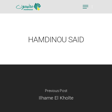
Hit enter to search or ESC to close
HAMDINOU SAID
Previous Post
Ilhame El Kholte
Je suis un particu