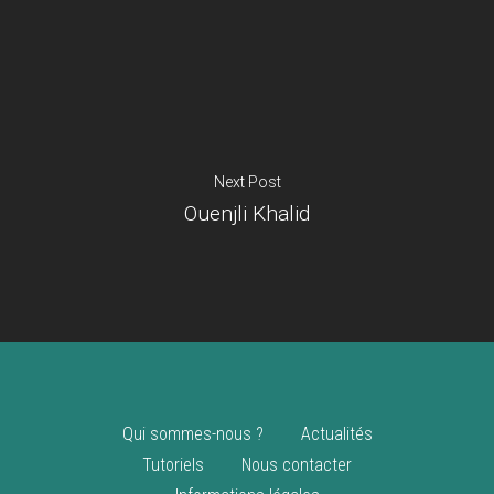
Je suis un
commerçant
Trouver un point
vente
Nouveautés
Next Post
Ouenjli Khalid
Qui sommes-nous ?
Actualités
Tutoriels
Nous contacter