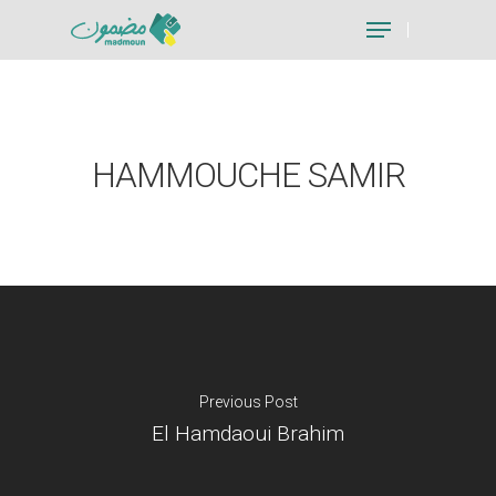
Hit enter to search or ESC to close
HAMMOUCHE SAMIR
Previous Post
El Hamdaoui Brahim
Je suis un particu