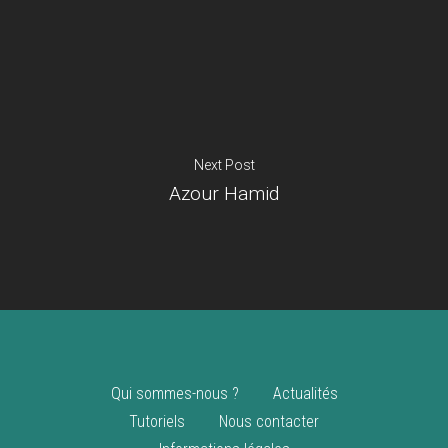
Je suis un
commerçant
Trouver un point
vente
Nouveautés
Next Post
Azour Hamid
Qui sommes-nous ?
Actualités
Tutoriels
Nous contacter