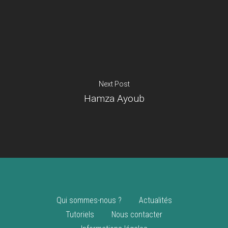
Je suis un
commerçant
Trouver un point
vente
Nouveautés
Next Post
Hamza Ayoub
Qui sommes-nous ?
Actualités
Tutoriels
Nous contacter