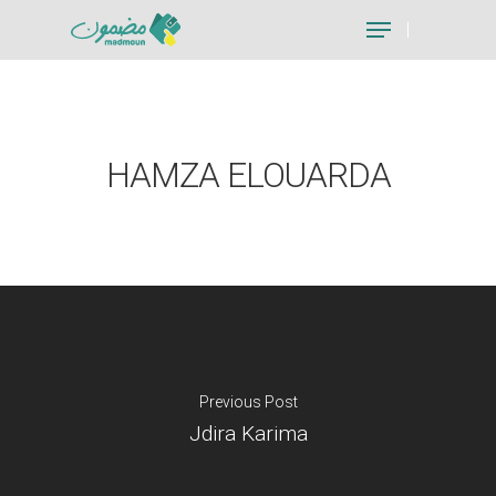
Hit enter to search or ESC to close
HAMZA ELOUARDA
Previous Post
Jdira Karima
Je suis un particu