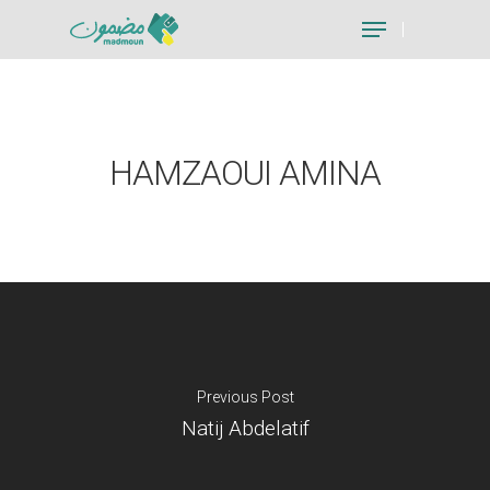
Hit enter to search or ESC to close
HAMZAOUI AMINA
Previous Post
Natij Abdelatif
Je suis un particu