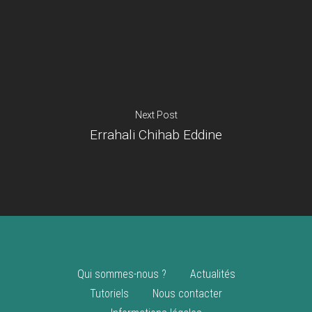
Je suis un
commerçant
Trouver un point
vente
Nouveautés
Next Post
Errahali Chihab Eddine
Qui sommes-nous ?
Actualités
Tutoriels
Nous contacter