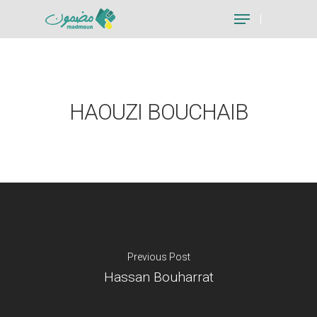
Hit enter to search or ESC to close
HAOUZI BOUCHAIB
Previous Post
Hassan Bouharrat
Je suis un particu