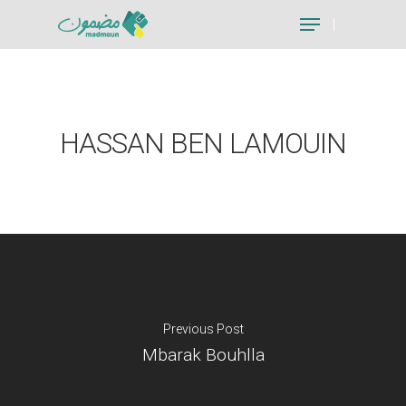
Hit enter to search or ESC to close
HASSAN BEN LAMOUIN
Previous Post
Mbarak Bouhlla
Je suis un particu