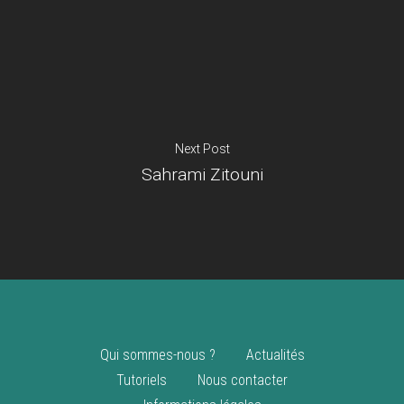
Je suis un
commerçant
Trouver un point
vente
Nouveautés
Next Post
Sahrami Zitouni
Qui sommes-nous ?
Actualités
Tutoriels
Nous contacter