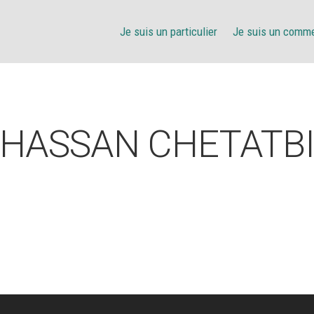
Je suis un particulier
Je suis un comm
HASSAN CHETATB