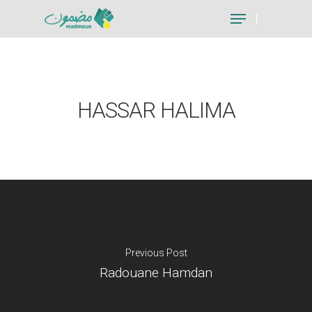
Hit enter to search or ESC to close
HASSAR HALIMA
Previous Post
Radouane Hamdan
Je suis un particu