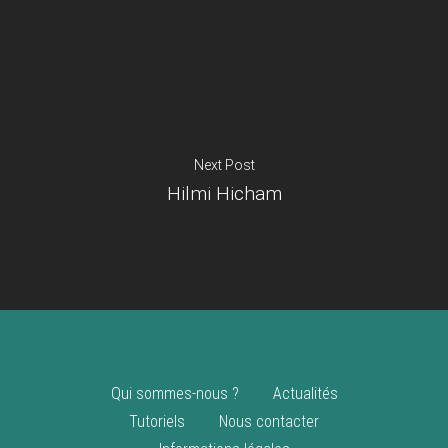
Je suis un
commerçant
Trouver un point
vente
Nouveautés
Next Post
Hilmi Hicham
Qui sommes-nous ?
Actualités
Tutoriels
Nous contacter