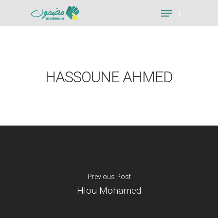
Hit enter to search or ESC to close
HASSOUNE AHMED
Previous Post
Hlou Mohamed
Je suis un particu