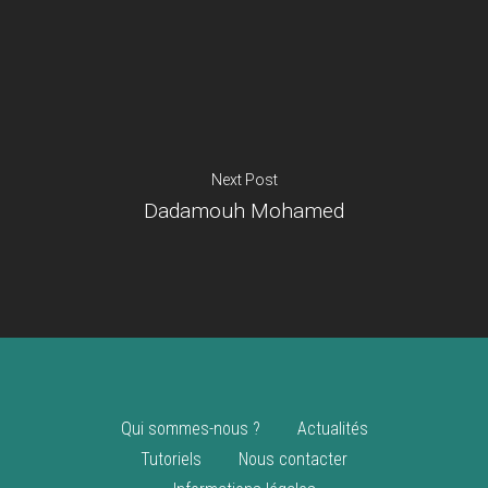
Je suis un
commerçant
Trouver un point
vente
Nouveautés
Next Post
Dadamouh Mohamed
Qui sommes-nous ?
Actualités
Tutoriels
Nous contacter