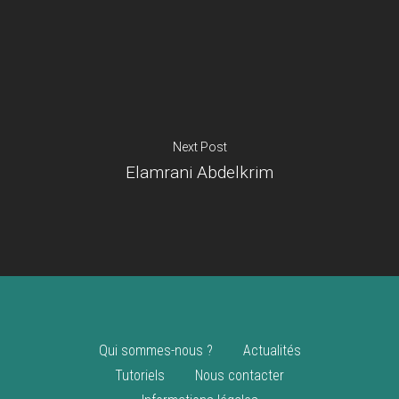
Je suis un
commerçant
Trouver un point
vente
Nouveautés
Next Post
Elamrani Abdelkrim
Qui sommes-nous ?
Actualités
Tutoriels
Nous contacter