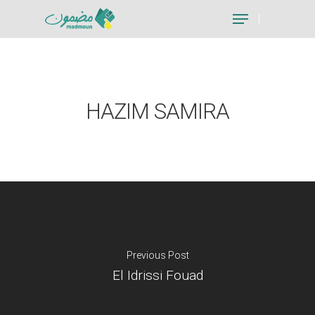
Hit enter to search or ESC to close
HAZIM SAMIRA
Previous Post
El Idrissi Fouad
Je suis un particu