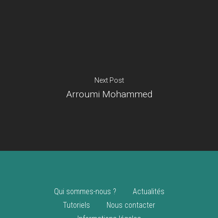
Je suis un
commerçant
Trouver un point
vente
Nouveautés
Next Post
Arroumi Mohammed
Qui sommes-nous ?
Actualités
Tutoriels
Nous contacter