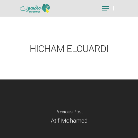
Hit enter to search or ESC to close
HICHAM ELOUARDI
Previous Post
Atif Mohamed
Je suis un particu