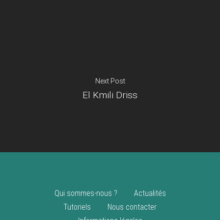
Je suis un
commerçant
Trouver un point
vente
Nouveautés
Next Post
El Kmili Driss
Qui sommes-nous ?
Actualités
Tutoriels
Nous contacter