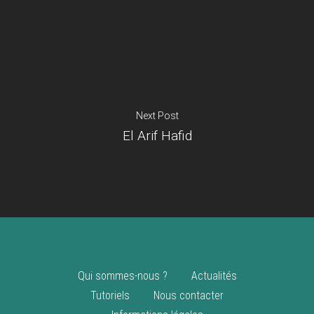
Je suis un
commerçant
Trouver un point
vente
Nouveautés
Next Post
El Arif Hafid
Qui sommes-nous ?
Actualités
Tutoriels
Nous contacter