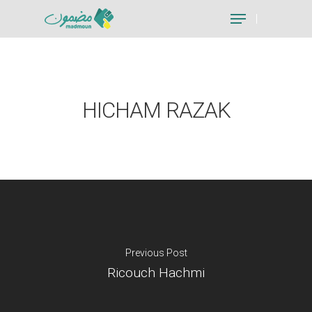
Hit enter to search or ESC to close
HICHAM RAZAK
Previous Post
Ricouch Hachmi
Je suis un particu