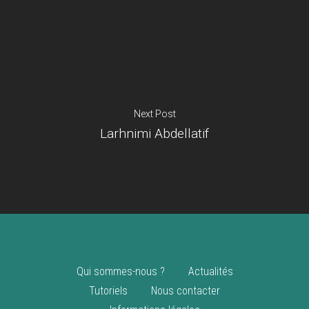
Je suis un
commerçant
Trouver un point
vente
Nouveautés
Next Post
Larhnimi Abdellatif
Qui sommes-nous ?
Actualités
Tutoriels
Nous contacter