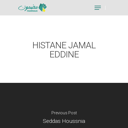
Hit enter to search or ESC to close
HISTANE JAMAL
EDDINE
Previous Post
Seddas Houssnia
Je suis un particu