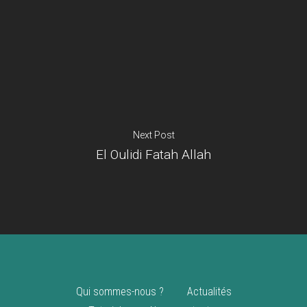
Je suis un
commerçant
Trouver un point
vente
Nouveautés
Next Post
El Oulidi Fatah Allah
Qui sommes-nous ?
Actualités