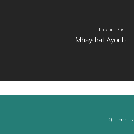
Previous Post
Mhaydrat Ayoub
Qui sommes-