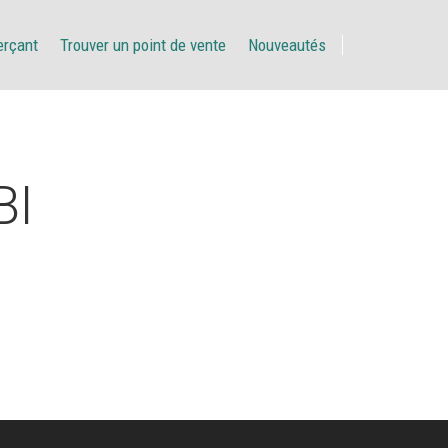
erçant
Trouver un point de vente
Nouveautés
BI