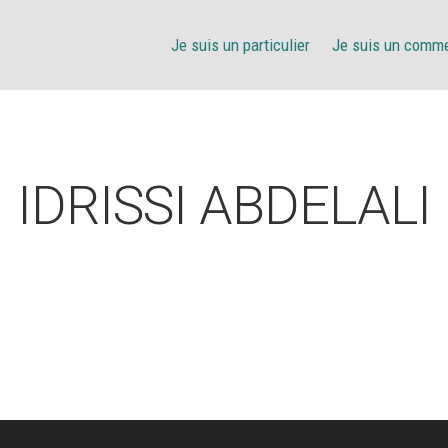
Je suis un particulier
Je suis un comm
IDRISSI ABDELALI