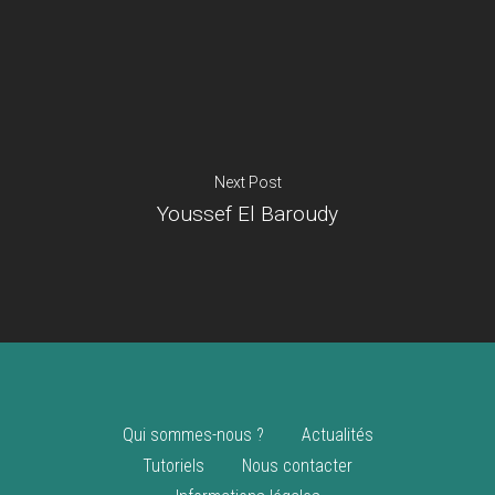
Je suis un
commerçant
Trouver un point
vente
Nouveautés
Next Post
Youssef El Baroudy
Qui sommes-nous ?
Actualités
Tutoriels
Nous contacter