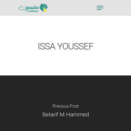
Hit enter to search or ESC to close
ISSA YOUSSEF
Previous Post
Belarif M Hammed
Je suis un particu