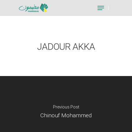
Hit enter to search or ESC to close
JADOUR AKKA
Previous Post
Chinouf Mohammed
Je suis un particu