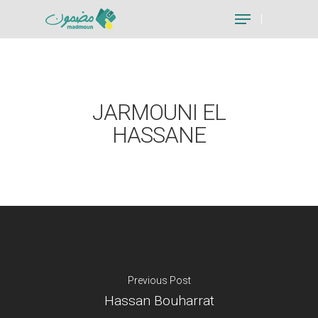
Hit enter to search or ESC to close
JARMOUNI EL
HASSANE
Previous Post
Hassan Bouharrat
Je suis un particu