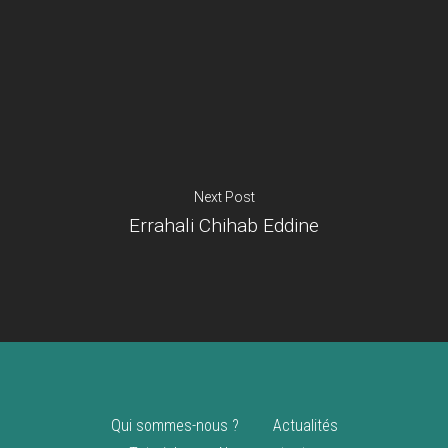
Je suis un
commerçant
Trouver un point
vente
Nouveautés
Next Post
Errahali Chihab Eddine
Qui sommes-nous ?
Actualités