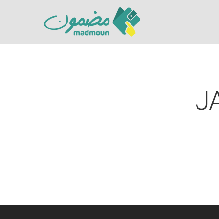
J
Hit enter to search or ESC to close