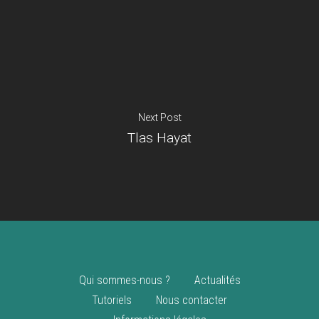
Je suis un
commerçant
Trouver un point
vente
Nouveautés
Next Post
Tlas Hayat
Qui sommes-nous ?
Actualités
Tutoriels
Nous contacter