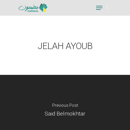
Hit enter to search or ESC to close
JELAH AYOUB
Previous Post
Said Belmokhtar
Je suis un particu