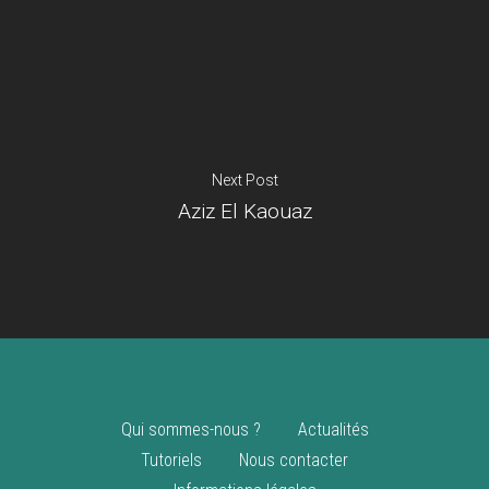
Je suis un
commerçant
Trouver un point
vente
Nouveautés
Next Post
Aziz El Kaouaz
Qui sommes-nous ?
Actualités
Tutoriels
Nous contacter