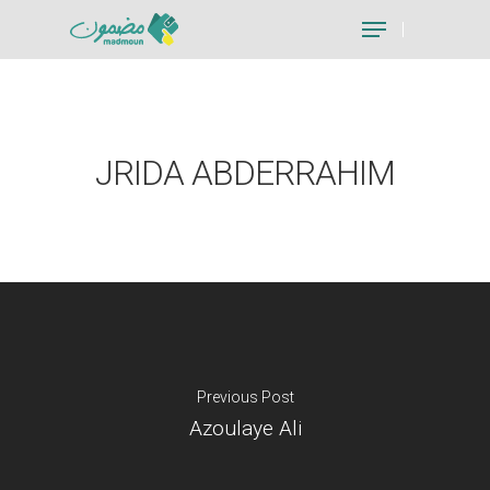
Hit enter to search or ESC to close
JRIDA ABDERRAHIM
Previous Post
Azoulaye Ali
Je suis un particu