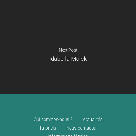
Je suis un
commerçant
Trouver un point
vente
Nouveautés
Next Post
Idabella Malek
Qui sommes-nous ?
Actualités
Tutoriels
Nous contacter