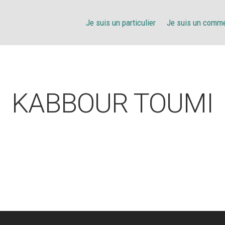
Je suis un particulier
Je suis un comm
KABBOUR TOUMI