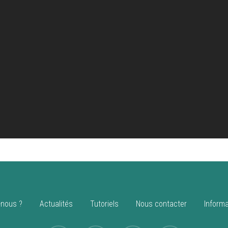
nous ?
Actualités
Tutoriels
Nous contacter
Informa