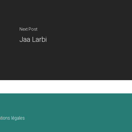
Next Post
Jaa Larbi
tions légales