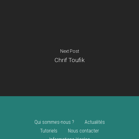
Je suis un
commerçant
Trouver un point
vente
Nouveautés
Next Post
Chrif Toufik
Qui sommes-nous ?
Actualités
Tutoriels
Nous contacter