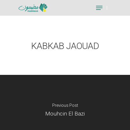
Hit enter to search or ESC to close
KABKAB JAOUAD
Previous Post
Mouhcin El Bazi
Je suis un particu